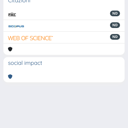
Citazioni
ND
ND
ND
social impact
Powered by
IRIS
-
about IRIS
-