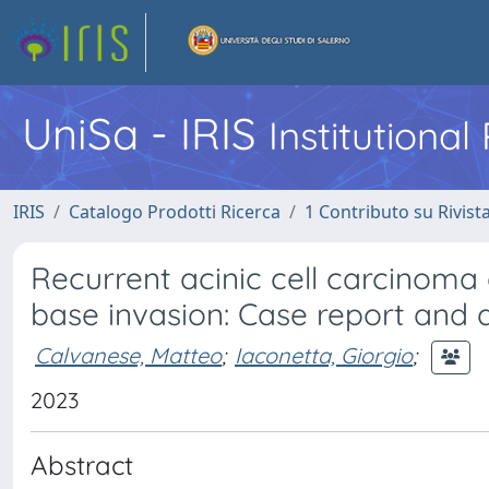
UniSa - IRIS
Institutiona
IRIS
Catalogo Prodotti Ricerca
1 Contributo su Rivist
Recurrent acinic cell carcinoma o
base invasion: Case report and d
Calvanese, Matteo
;
Iaconetta, Giorgio
;
2023
Abstract