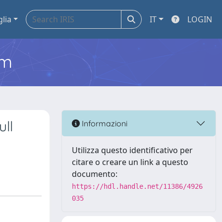
glia
IT
LOGIN
em
ull
Informazioni
Utilizza questo identificativo per
citare o creare un link a questo
documento:
https://hdl.handle.net/11386/4926
035