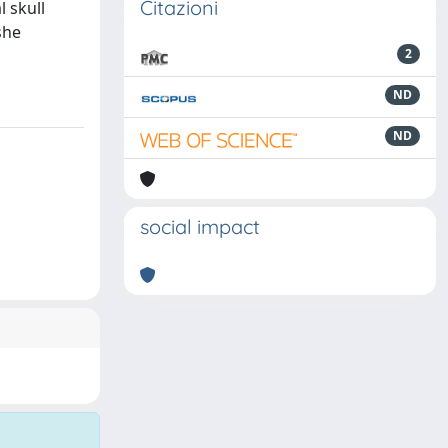
Citazioni
l skull
she
2
ND
ND
social impact