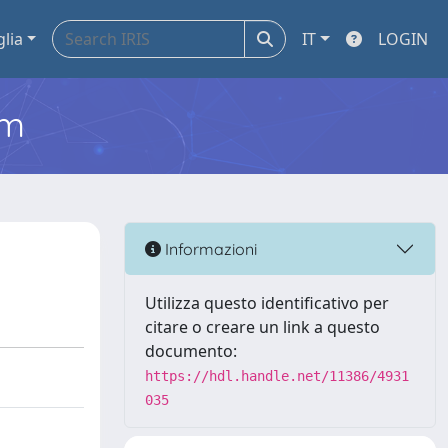
glia
IT
LOGIN
em
Informazioni
Utilizza questo identificativo per
citare o creare un link a questo
documento:
https://hdl.handle.net/11386/4931
035