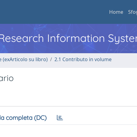
Home
Sfo
l Research Information Syst
 (exArticolo su libro)
2.1 Contributo in volume
ario
a completa (DC)