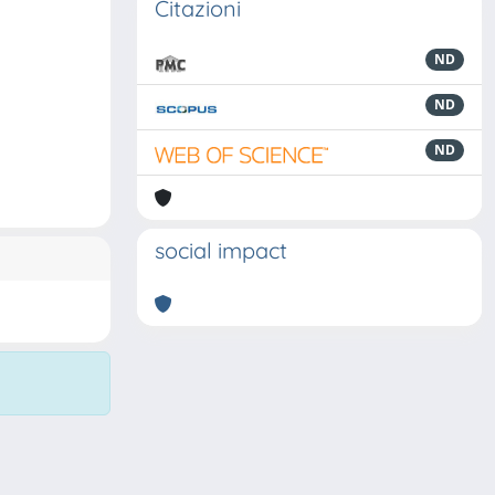
Citazioni
ND
ND
ND
social impact