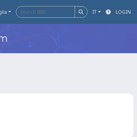
glia
IT
LOGIN
em