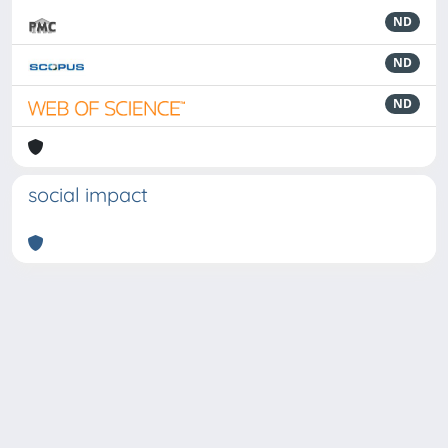
ND
ND
ND
social impact
Powered by
IRIS
-
about IRIS
-
Utilizzo dei cookie
-
Privacy
Copyright © 2026