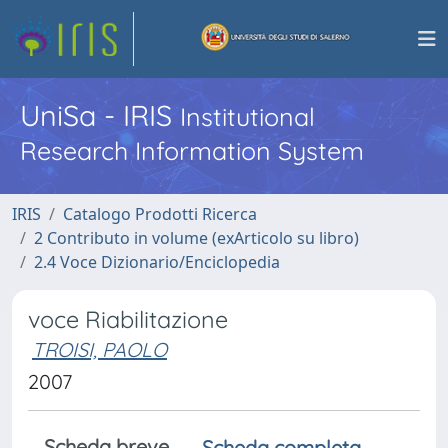
UniSa - IRIS
Institutional
Research Information System
IRIS
Catalogo Prodotti Ricerca
2 Contributo in volume (exArticolo su libro)
2.4 Voce Dizionario/Enciclopedia
voce Riabilitazione
TROISI, PAOLO
2007
Scheda breve
Scheda completa