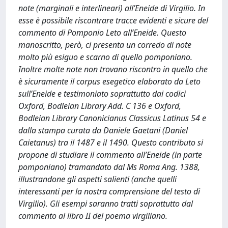
note (marginali e interlineari) all’Eneide di Virgilio. In
esse è possibile riscontrare tracce evidenti e sicure del
commento di Pomponio Leto all’Eneide. Questo
manoscritto, però, ci presenta un corredo di note
molto più esiguo e scarno di quello pomponiano.
Inoltre molte note non trovano riscontro in quello che
è sicuramente il corpus esegetico elaborato da Leto
sull’Eneide e testimoniato soprattutto dai codici
Oxford, Bodleian Library Add. C 136 e Oxford,
Bodleian Library Canonicianus Classicus Latinus 54 e
dalla stampa curata da Daniele Gaetani (Daniel
Caietanus) tra il 1487 e il 1490. Questo contributo si
propone di studiare il commento all’Eneide (in parte
pomponiano) tramandato dal Ms Roma Ang. 1388,
illustrandone gli aspetti salienti (anche quelli
interessanti per la nostra comprensione del testo di
Virgilio). Gli esempi saranno tratti soprattutto dal
commento al libro II del poema virgiliano.