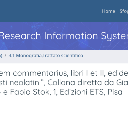
Home
Sfo
l Research Information Syst
a)
3.1 Monografia,Trattato scientifico
m commentarius, libri I et II, edide
ti neolatini”, Collana diretta da Gi
Fabio Stok, 1, Edizioni ETS, Pisa