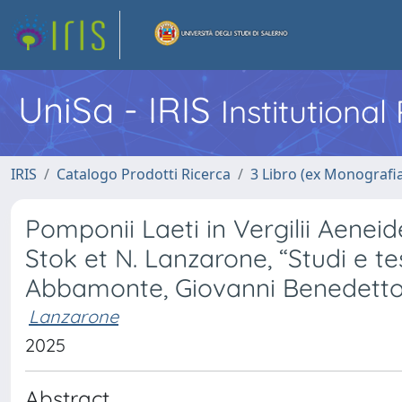
UniSa - IRIS
Institutiona
IRIS
Catalogo Prodotti Ricerca
3 Libro (ex Monografi
Pomponii Laeti in Vergilii Aeneide
Stok et N. Lanzarone, “Studi e tes
Abbamonte, Giovanni Benedetto e 
Lanzarone
2025
Abstract