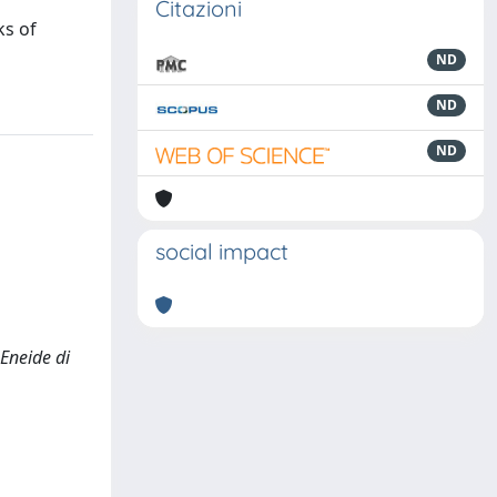
Citazioni
ks of
ND
ND
ND
social impact
'Eneide di