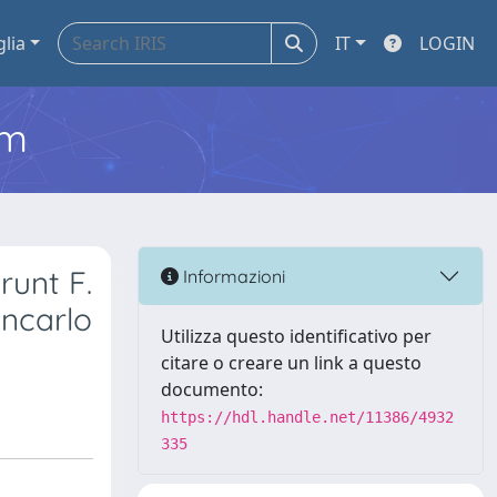
glia
IT
LOGIN
em
runt F.
Informazioni
ancarlo
Utilizza questo identificativo per
citare o creare un link a questo
documento:
https://hdl.handle.net/11386/4932
335