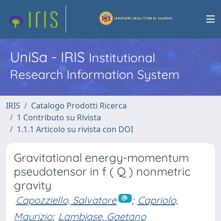
UniSa - IRIS
Institutional
Research Information System
IRIS
Catalogo Prodotti Ricerca
1 Contributo su Rivista
1.1.1 Articolo su rivista con DOI
Gravitational energy-momentum
pseudotensor in f ( Q ) nonmetric
gravity
Capozziello, Salvatore
;
Capriolo,
Maurizio
;
Lambiase, Gaetano