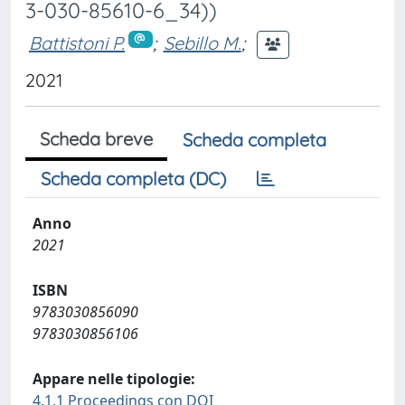
3-030-85610-6_34))
Battistoni P.
;
Sebillo M.
;
2021
Scheda breve
Scheda completa
Scheda completa (DC)
Anno
2021
ISBN
9783030856090
9783030856106
Appare nelle tipologie:
4.1.1 Proceedings con DOI