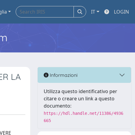
glia
IT
LOGIN
em
ER LA
Informazioni
Utilizza questo identificativo per
citare o creare un link a questo
documento:
https://hdl.handle.net/11386/4936
665
EVERE