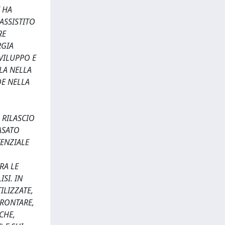
 HA
ASSISTITO
RE
RGIA
VILUPPO E
LA NELLA
DE NELLA
 RILASCIO
ASATO
TENZIALE
RA LE
SI. IN
LIZZATE,
FRONTARE,
CHE,