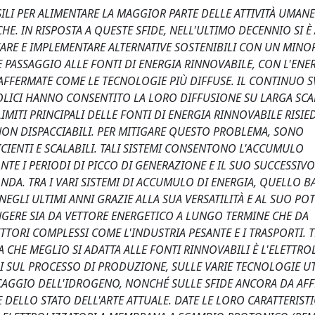
ILI PER ALIMENTARE LA MAGGIOR PARTE DELLE ATTIVITÀ UMANE
. IN RISPOSTA A QUESTE SFIDE, NELL'ULTIMO DECENNIO SI È 
CARE E IMPLEMENTARE ALTERNATIVE SOSTENIBILI CON UN MINO
 PASSAGGIO ALLE FONTI DI ENERGIA RINNOVABILE, CON L'ENE
 AFFERMATE COME LE TECNOLOGIE PIÙ DIFFUSE. IL CONTINUO S
 EOLICI HANNO CONSENTITO LA LORO DIFFUSIONE SU LARGA SCA
IMITI PRINCIPALI DELLE FONTI DI ENERGIA RINNOVABILE RISIE
NON DISPACCIABILI. PER MITIGARE QUESTO PROBLEMA, SONO
CIENTI E SCALABILI. TALI SISTEMI CONSENTONO L'ACCUMULO
E I PERIODI DI PICCO DI GENERAZIONE E IL SUO SUCCESSIVO
DA. TRA I VARI SISTEMI DI ACCUMULO DI ENERGIA, QUELLO B
EGLI ULTIMI ANNI GRAZIE ALLA SUA VERSATILITÀ E AL SUO PO
NGERE SIA DA VETTORE ENERGETICO A LUNGO TERMINE CHE DA
TORI COMPLESSI COME L'INDUSTRIA PESANTE E I TRASPORTI. T
CHE MEGLIO SI ADATTA ALLE FONTI RINNOVABILI È L'ELETTROLI
 SUL PROCESSO DI PRODUZIONE, SULLE VARIE TECNOLOGIE UTI
OCCAGGIO DELL'IDROGENO, NONCHÉ SULLE SFIDE ANCORA DA AF
 DELLO STATO DELL'ARTE ATTUALE. DATE LE LORO CARATTERISTI