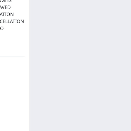
OGIES
EAVED
LATION
NCELLATION
TO