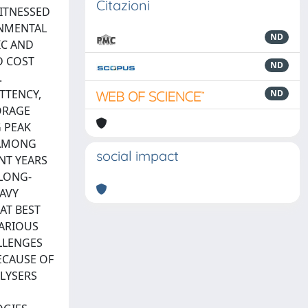
Citazioni
ITNESSED
ONMENTAL
ND
IC AND
D COST
ND
.
TTENCY,
ND
ORAGE
 PEAK
 AMONG
social impact
NT YEARS
 LONG-
EAVY
AT BEST
VARIOUS
LLENGES
BECAUSE OF
LYSERS