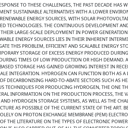
ESPONSE TO THESE CHALLENGES, THE PAST DECADE HAS W
EMENT SUSTAINABLE ALTERNATIVES WITH A LOWER ENVIR
D RENEWABLE ENERGY SOURCES, WITH SOLAR PHOTOVOLTA
TED TECHNOLOGIES. THE CONTINUOUS DEVELOPMENT AN
 THEIR LARGE-SCALE DEPLOYMENT IN POWER GENERATION
EWABLE ENERGY SOURCES LIES IN THEIR INHERENT INTERMI
ATE THIS PROBLEM, EFFICIENT AND SCALABLE ENERGY ST
EMPORARY STORAGE OF EXCESS ENERGY PRODUCED DURING
E DURING TIMES OF LOW PRODUCTION OR HIGH DEMAND.
BASED STORAGE HAS GAINED GROWING INTEREST IN RECE
SCALE INTEGRATION. HYDROGEN CAN FUNCTION BOTH AS A
E OF DECARBONISING HARD-TO-ABATE SECTORS SUCH AS H
US TECHNIQUES FOR PRODUCING HYDROGEN, THE ONE TH
NERAL INFORMATION ON THE PRODUCTION PROCESS, THE 
 AND HYDROGEN STORAGE SYSTEMS, AS WELL AS THE CHA
PICTURE AS POSSIBLE OF THE CURRENT STATE OF THE ART. 
D SOLELY ON PROTON EXCHANGE MEMBRANE (PEM) ELECTRO
 OF THE LITERATURE ON THE TYPES OF ELECTRONIC POWER