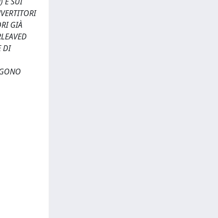
 E SUI
NVERTITORI
RI GIÀ
RLEAVED
 DI
NGONO