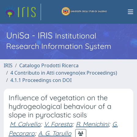
UniSa - IRIS
Institutional
Research Information System
IRIS
Catalogo Prodotti Ricerca
4 Contributo in Atti convegno(ex Proceedings)
4.1.1 Proceedings con DOI
Influence of vegetation on the
hydrogeological behaviour of a
slope in pyroclastic soils
M. Calvello
;
V. Foresta
;
R. Menichini
;
G.
Pecoraro
;
A. G. Tarullo