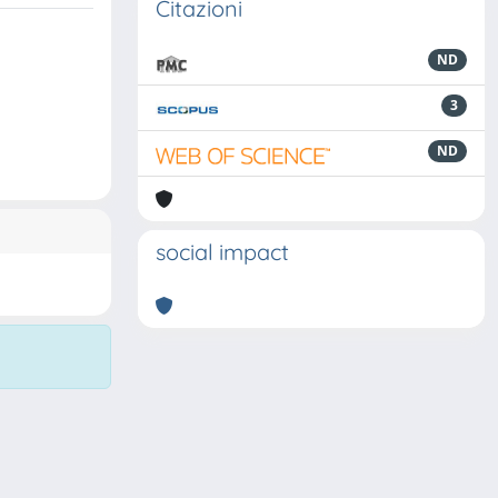
Citazioni
ND
3
ND
social impact