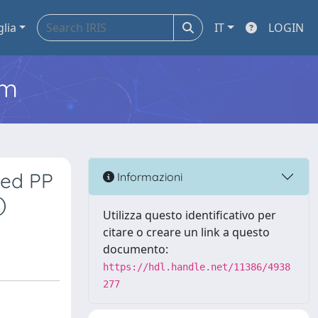
glia
IT
LOGIN
em
led PP
Informazioni
)
Utilizza questo identificativo per
citare o creare un link a questo
documento:
https://hdl.handle.net/11386/4938
277