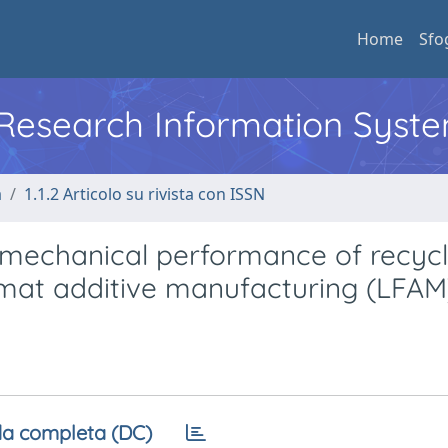
Home
Sfo
l Research Information Syst
a
1.1.2 Articolo su rivista con ISSN
d mechanical performance of recyc
ormat additive manufacturing (LFAM
a completa (DC)