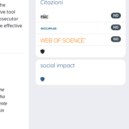
Citazioni
The
ve tool
ND
rosecutor
e effective
ND
ND
social impact
one
 ha
ente
 in