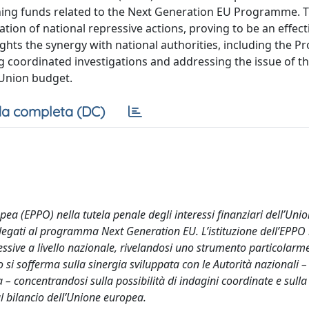
erning funds related to the Next Generation EU Programme. 
on of national repressive actions, proving to be an effecti
ghts the synergy with national authorities, including the P
ing coordinated investigations and addressing the issue of th
Union budget.
a completa (DC)
opea (EPPO) nella tutela penale degli interessi finanziari dell’Uni
 legati al programma Next Generation EU. L’istituzione dell’EPPO
ssive a livello nazionale, rivelandosi uno strumento particolarm
o si sofferma sulla sinergia sviluppata con le Autorità nazionali –
a – concentrandosi sulla possibilità di indagini coordinate e sulla
l bilancio dell’Unione europea.