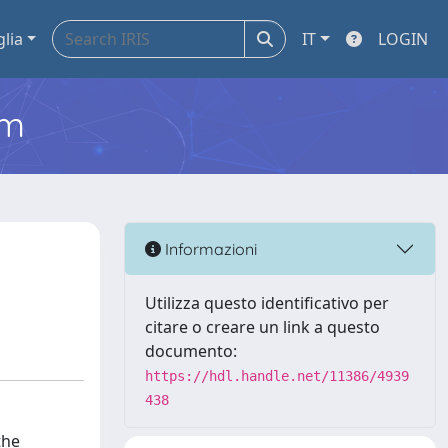
glia
IT
LOGIN
em
Informazioni
Utilizza questo identificativo per
citare o creare un link a questo
documento:
https://hdl.handle.net/11386/4939
438
the