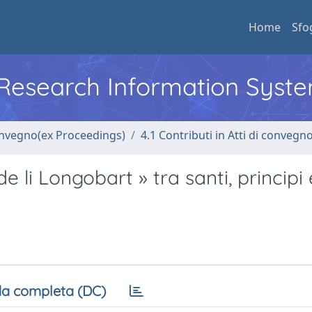
Home
Sfo
l Research Information Syst
convegno(ex Proceedings)
4.1 Contributi in Atti di convegn
e li Longobart » tra santi, principi e
a completa (DC)