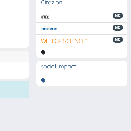
Citazioni
ND
ND
ND
social impact