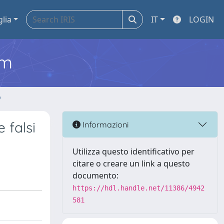
glia
IT
LOGIN
em
o
 falsi
Informazioni
Utilizza questo identificativo per
citare o creare un link a questo
documento:
https://hdl.handle.net/11386/4942
581