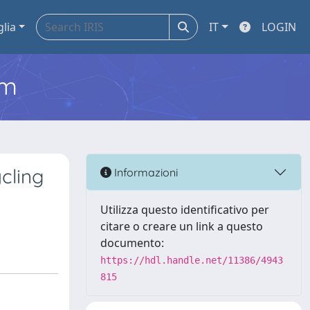
glia
IT
LOGIN
em
cling
Informazioni
Utilizza questo identificativo per
citare o creare un link a questo
documento:
https://hdl.handle.net/11386/4943
815