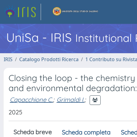
UniSa - IRIS
Institutiona
IRIS
Catalogo Prodotti Ricerca
1 Contributo su Rivist
Closing the loop - the chemistry
and environmental degradation:
Capacchione C.
;
Grimaldi I.
;
2025
Scheda breve
Scheda completa
Sched