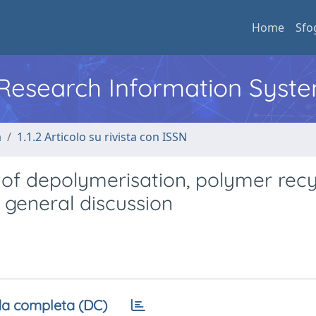
Home
Sfo
l Research Information Syst
a
1.1.2 Articolo su rivista con ISSN
 of depolymerisation, polymer recy
 general discussion
a completa (DC)