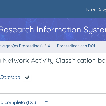
Home
Sfo
l Research Information Syst
convegno(ex Proceedings)
4.1.1 Proceedings con DOI
 Network Activity Classification b
 Damiana
a completa (DC)