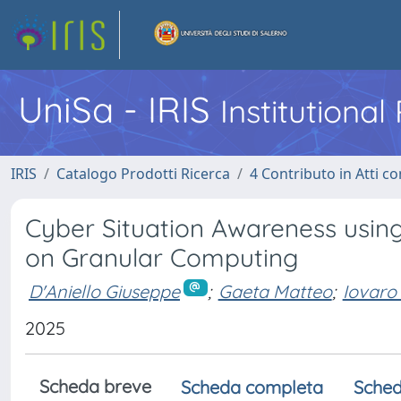
UniSa - IRIS
Institutiona
IRIS
Catalogo Prodotti Ricerca
4 Contributo in Atti 
Cyber Situation Awareness using
on Granular Computing
D'Aniello Giuseppe
;
Gaeta Matteo
;
Iovaro
2025
Scheda breve
Scheda completa
Sched