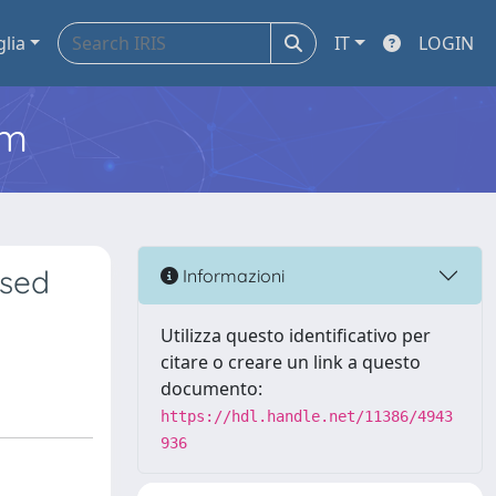
glia
IT
LOGIN
em
ased
Informazioni
Utilizza questo identificativo per
citare o creare un link a questo
documento:
https://hdl.handle.net/11386/4943
936