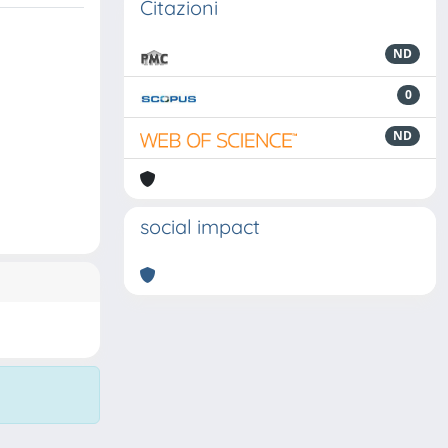
Citazioni
ND
0
ND
social impact