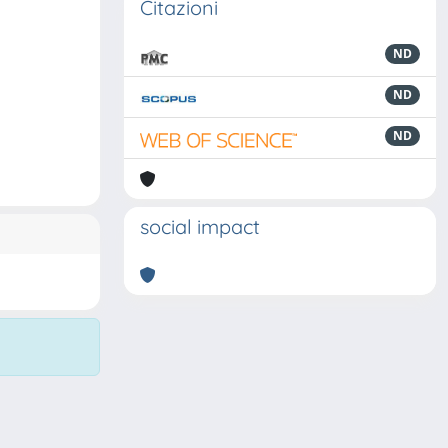
Citazioni
ND
ND
ND
social impact