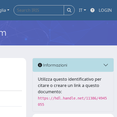
glia
IT
LOGIN
em
Informazioni
Utilizza questo identificativo per
citare o creare un link a questo
documento:
https://hdl.handle.net/11386/4945
055