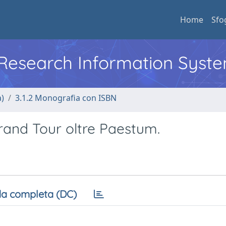
Home
Sfo
l Research Information Syst
a)
3.1.2 Monografia con ISBN
l Grand Tour oltre Paestum.
a completa (DC)