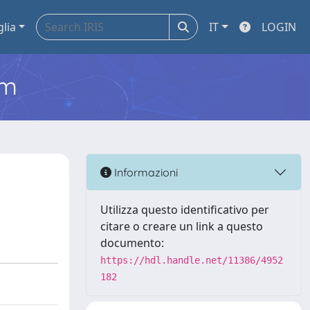
glia
IT
LOGIN
em
Informazioni
Utilizza questo identificativo per
citare o creare un link a questo
documento:
https://hdl.handle.net/11386/4952
182