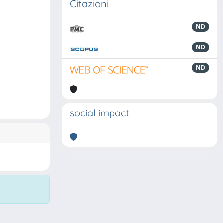
Citazioni
ND
ND
ND
social impact