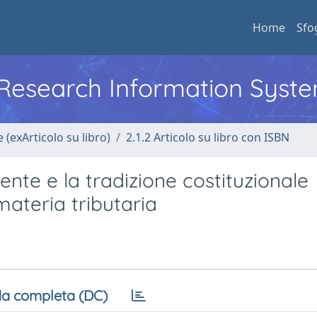
Home
Sfo
l Research Information Syst
 (exArticolo su libro)
2.1.2 Articolo su libro con ISBN
uente e la tradizione costituzionale
ateria tributaria
a completa (DC)