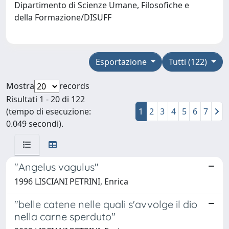
Dipartimento di Scienze Umane, Filosofiche e
della Formazione/DISUFF
Esportazione
Tutti (122)
Mostra
records
Risultati 1 - 20 di 122
(tempo di esecuzione:
1
2
3
4
5
6
7
0.049 secondi).
"Angelus vagulus"
1996 LISCIANI PETRINI, Enrica
"belle catene nelle quali s'avvolge il dio
nella carne sperduto"