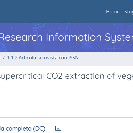
Home
Sfo
l Research Information Syst
a
1.1.2 Articolo su rivista con ISSN
upercritical CO2 extraction of veg
a completa (DC)