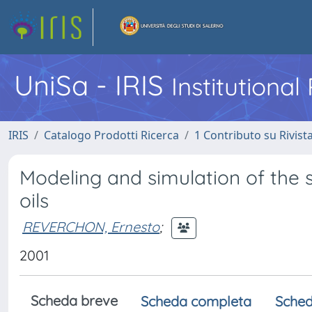
UniSa - IRIS
Institutiona
IRIS
Catalogo Prodotti Ricerca
1 Contributo su Rivist
Modeling and simulation of the s
oils
REVERCHON, Ernesto
;
2001
Scheda breve
Scheda completa
Sched