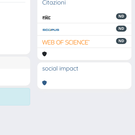
Citazioni
ND
ND
ND
social impact