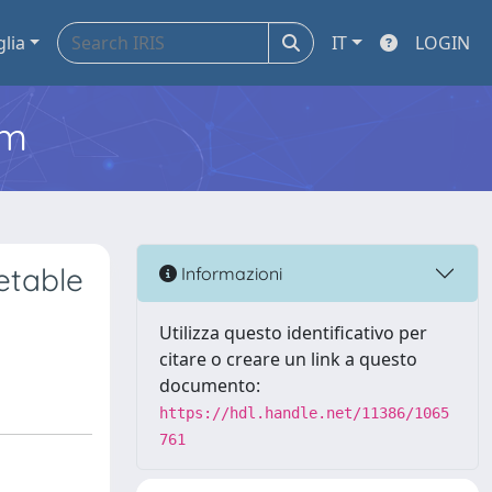
glia
IT
LOGIN
em
etable
Informazioni
Utilizza questo identificativo per
citare o creare un link a questo
documento:
https://hdl.handle.net/11386/1065
761