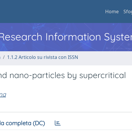
Home
Sfo
l Research Information Syst
a
1.1.2 Articolo su rivista con ISSN
nd nano-particles by supercritical
na
a completa (DC)