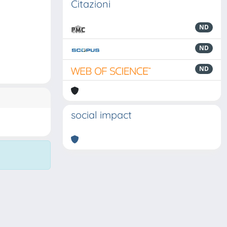
Citazioni
ND
ND
ND
social impact