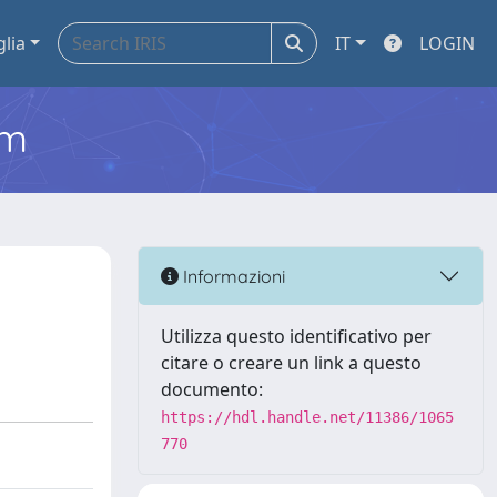
glia
IT
LOGIN
em
Informazioni
Utilizza questo identificativo per
citare o creare un link a questo
documento:
https://hdl.handle.net/11386/1065
770