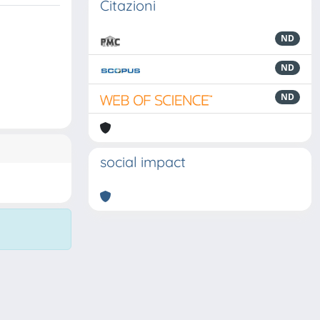
Citazioni
ND
ND
ND
social impact