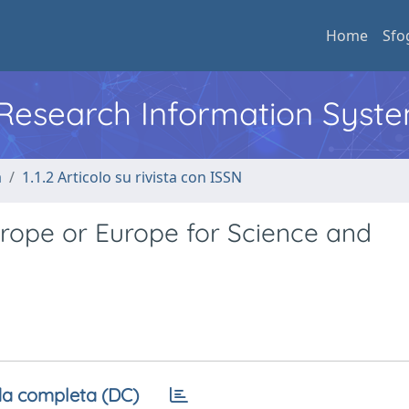
Home
Sfo
l Research Information Syst
a
1.1.2 Articolo su rivista con ISSN
urope or Europe for Science and
a completa (DC)