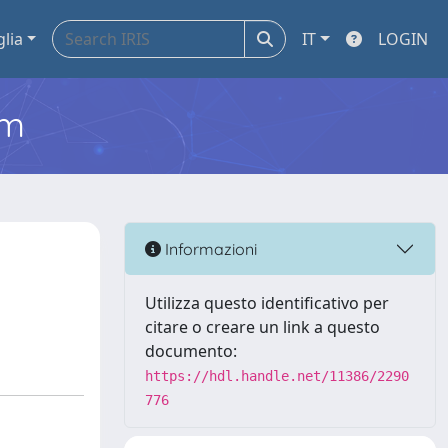
glia
IT
LOGIN
em
Informazioni
Utilizza questo identificativo per
citare o creare un link a questo
documento:
https://hdl.handle.net/11386/2290
776