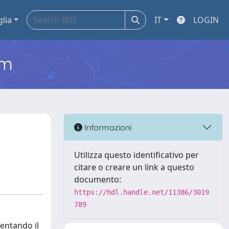
glia
IT
LOGIN
em
Informazioni
Utilizza questo identificativo per
citare o creare un link a questo
documento:
https://hdl.handle.net/11386/3019
789
ventando il