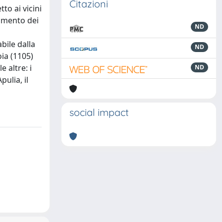
Citazioni
to ai vicini
iamento dei
ND
bile dalla
ND
oia (1105)
 altre: i
ND
pulia, il
social impact