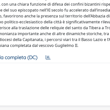
, con una chiara funzione di difesa dei confini bizantini rispet
 e del suo episcopato nell’XI secolo fu accelerato dall’insed
 favorirono anche la presenza sul territorio dell’Abbazia di
politico-ecclesiastico della città è significativamente rileva
erisce alla traslazione delle reliquie del santo da Tibera a Tr
monianza importante anche di altre dinamiche storiche, tra le
esi della Capitanata, i percorsi viari tra il Basso Lazio e l’A
oiana completata dal vescovo Guglielmo II.
a completa (DC)