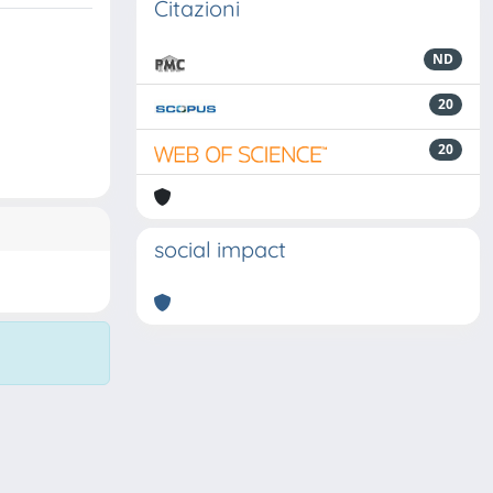
Citazioni
ND
20
20
social impact