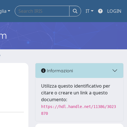
glia
IT
LOGIN
em
o
Informazioni
Utilizza questo identificativo per
citare o creare un link a questo
documento:
https://hdl.handle.net/11386/3023
870