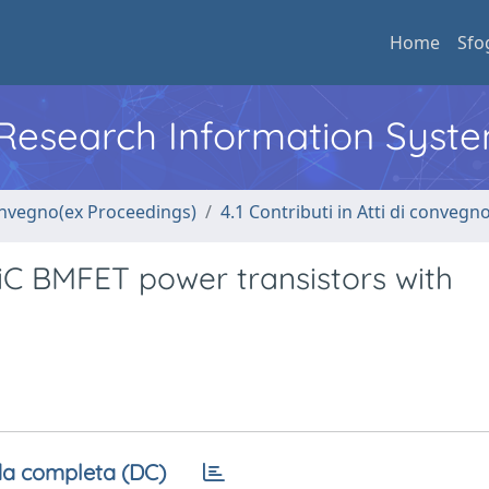
Home
Sfo
l Research Information Syst
convegno(ex Proceedings)
4.1 Contributi in Atti di convegn
iC BMFET power transistors with
a completa (DC)