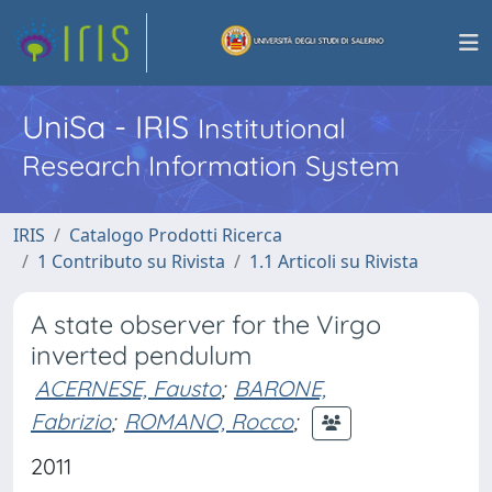
UniSa - IRIS
Institutional
Research Information System
IRIS
Catalogo Prodotti Ricerca
1 Contributo su Rivista
1.1 Articoli su Rivista
A state observer for the Virgo
inverted pendulum
ACERNESE, Fausto
;
BARONE,
Fabrizio
;
ROMANO, Rocco
;
2011