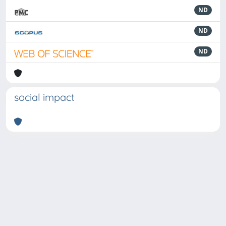
ND
ND
ND
social impact
Powered by
IRIS
-
about IRIS
-
Utilizzo dei cookie
-
Privacy
Copyright © 2026