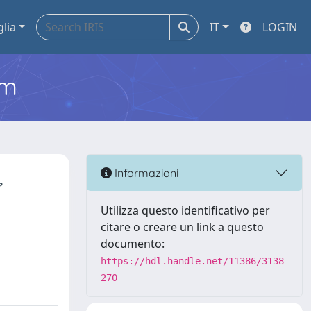
glia
IT
LOGIN
em
,
Informazioni
Utilizza questo identificativo per
citare o creare un link a questo
documento:
https://hdl.handle.net/11386/3138
270