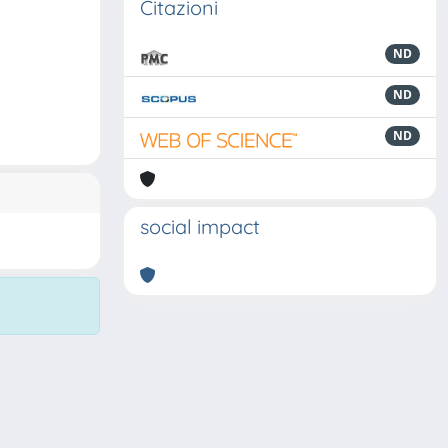
Citazioni
ND
ND
ND
social impact