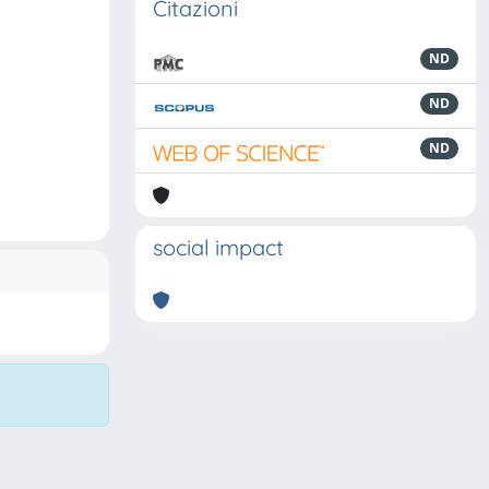
Citazioni
ND
ND
ND
social impact