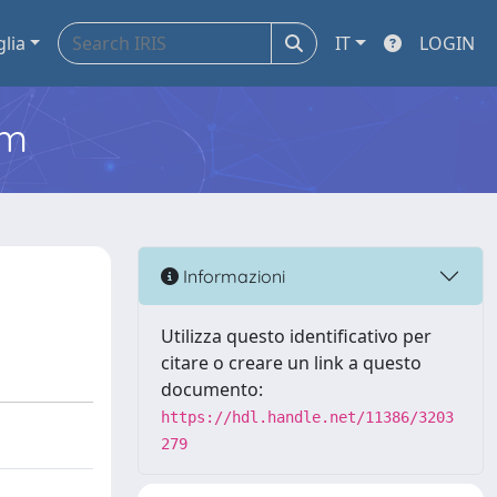
glia
IT
LOGIN
em
Informazioni
Utilizza questo identificativo per
citare o creare un link a questo
documento:
https://hdl.handle.net/11386/3203
279