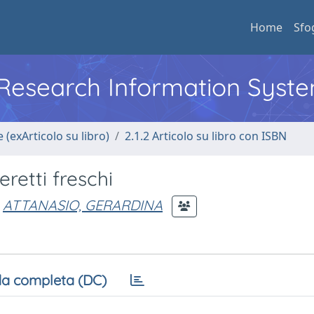
Home
Sfo
l Research Information Syst
 (exArticolo su libro)
2.1.2 Articolo su libro con ISBN
retti freschi
ATTANASIO, GERARDINA
a completa (DC)