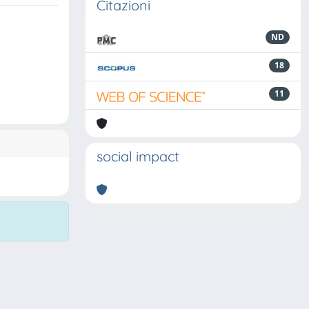
Citazioni
ND
18
11
social impact