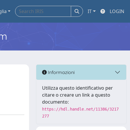
glia
IT
LOGIN
em
Informazioni
Utilizza questo identificativo per
citare o creare un link a questo
documento:
https://hdl.handle.net/11386/3217
277