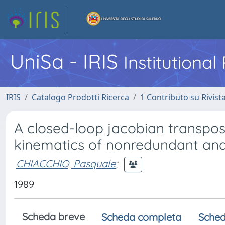
UniSa - IRIS
Institutiona
IRIS
Catalogo Prodotti Ricerca
1 Contributo su Rivist
A closed-loop jacobian transpos
kinematics of nonredundant and
CHIACCHIO, Pasquale
;
1989
Scheda breve
Scheda completa
Sched