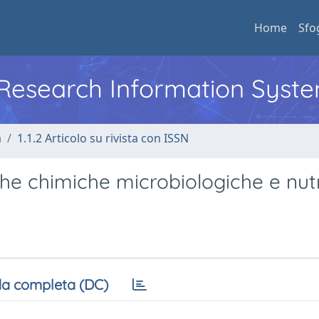
Home
Sfo
l Research Information Syst
a
1.1.2 Articolo su rivista con ISSN
iche chimiche microbiologiche e nutr
a completa (DC)