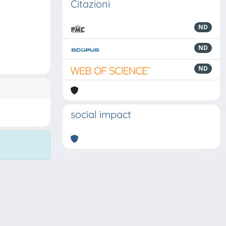
Citazioni
ND
ND
ND
social impact