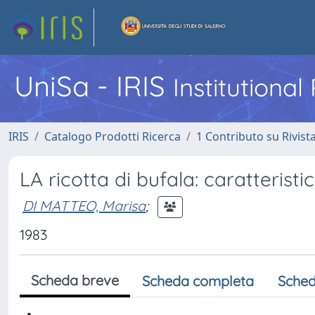
UniSa - IRIS
Institutiona
IRIS
Catalogo Prodotti Ricerca
1 Contributo su Rivist
LA ricotta di bufala: caratterist
DI MATTEO, Marisa
;
1983
Scheda breve
Scheda completa
Sched