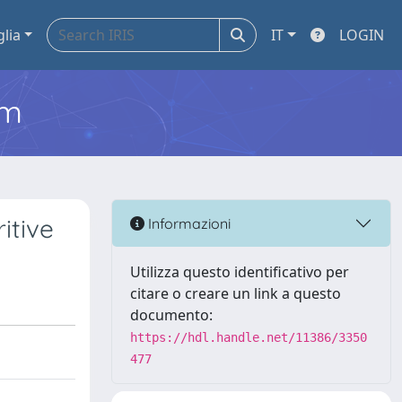
glia
IT
LOGIN
em
itive
Informazioni
Utilizza questo identificativo per
citare o creare un link a questo
documento:
https://hdl.handle.net/11386/3350
477