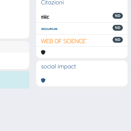
Citazioni
ND
ND
ND
social impact