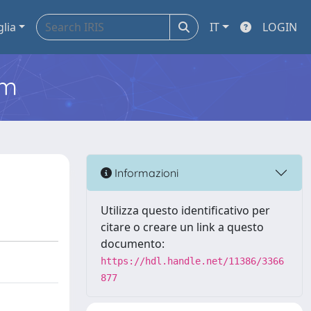
glia
IT
LOGIN
em
Informazioni
Utilizza questo identificativo per
citare o creare un link a questo
documento:
https://hdl.handle.net/11386/3366
877