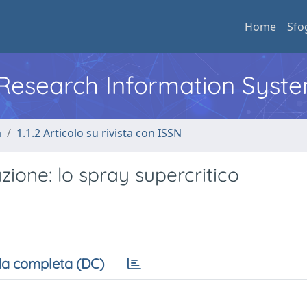
Home
Sfo
l Research Information Syst
a
1.1.2 Articolo su rivista con ISSN
ione: lo spray supercritico
a completa (DC)