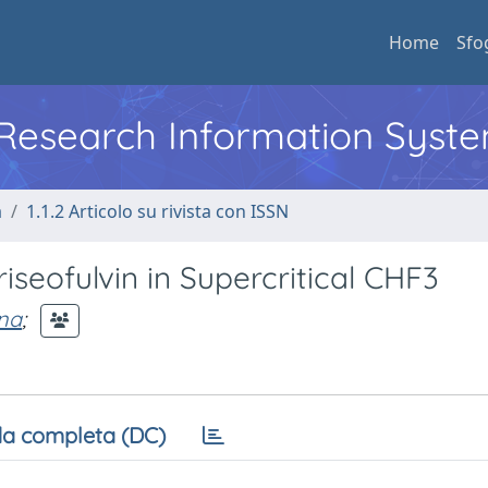
Home
Sfo
l Research Information Syst
a
1.1.2 Articolo su rivista con ISSN
riseofulvin in Supercritical CHF3
na
;
a completa (DC)