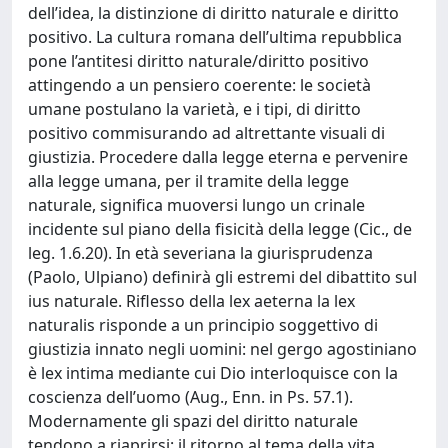
dell’idea, la distinzione di diritto naturale e diritto
positivo. La cultura romana dell’ultima repubblica
pone l’antitesi diritto naturale/diritto positivo
attingendo a un pensiero coerente: le società
umane postulano la varietà, e i tipi, di diritto
positivo commisurando ad altrettante visuali di
giustizia. Procedere dalla legge eterna e pervenire
alla legge umana, per il tramite della legge
naturale, significa muoversi lungo un crinale
incidente sul piano della fisicità della legge (Cic., de
leg. 1.6.20). In età severiana la giurisprudenza
(Paolo, Ulpiano) definirà gli estremi del dibattito sul
ius naturale. Riflesso della lex aeterna la lex
naturalis risponde a un principio soggettivo di
giustizia innato negli uomini: nel gergo agostiniano
è lex intima mediante cui Dio interloquisce con la
coscienza dell’uomo (Aug., Enn. in Ps. 57.1).
Modernamente gli spazi del diritto naturale
tendono a riaprirsi: il ritorno al tema della vita