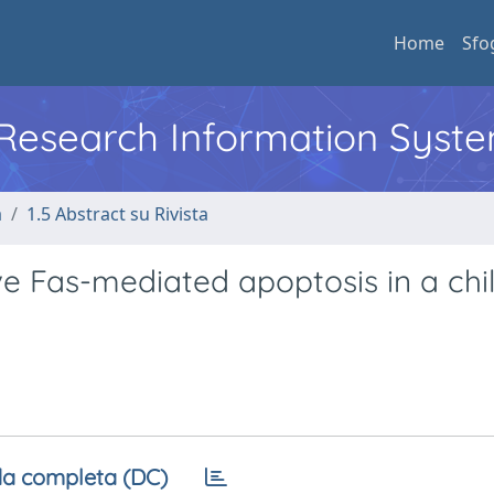
Home
Sfo
l Research Information Syst
a
1.5 Abstract su Rivista
e Fas-mediated apoptosis in a chil
a completa (DC)