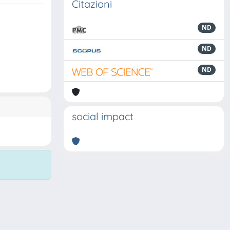
Citazioni
ND
ND
ND
social impact