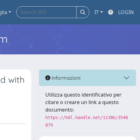
glia
IT
LOGIN
em
d with
Informazioni
Utilizza questo identificativo per
citare o creare un link a questo
documento:
https://hdl.handle.net/11386/3548
879