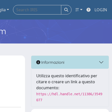
glia
IT
LOGIN
em
Informazioni
Utilizza questo identificativo per
citare o creare un link a questo
documento:
https://hdl.handle.net/11386/3549
077