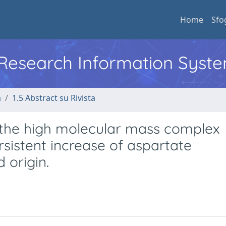
Home
Sfo
l Research Information Syst
a
1.5 Abstract su Rivista
f the high molecular mass complex
rsistent increase of aspartate
 origin.