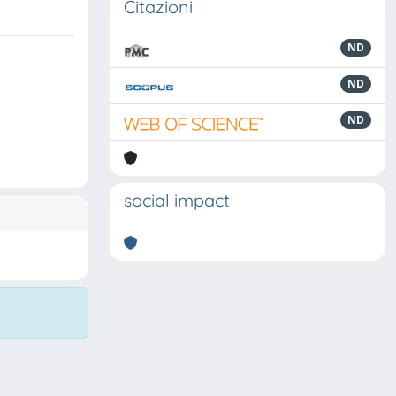
Citazioni
ND
ND
ND
social impact