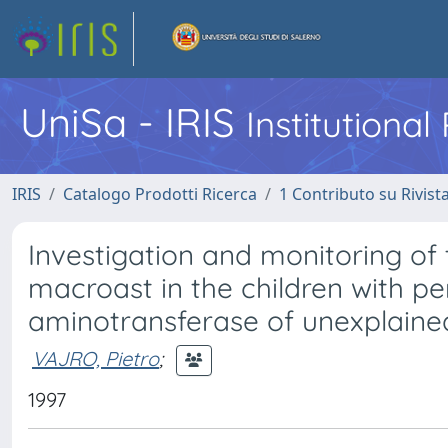
UniSa - IRIS
Institutiona
IRIS
Catalogo Prodotti Ricerca
1 Contributo su Rivist
Investigation and monitoring o
macroast in the children with pe
aminotransferase of unexplained
VAJRO, Pietro
;
1997