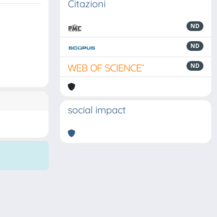
Citazioni
ND
ND
ND
social impact