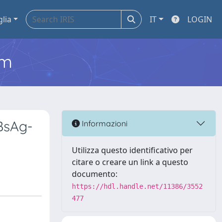
glia
IT
LOGIN
em
BsAg-
Informazioni
Utilizza questo identificativo per
citare o creare un link a questo
documento:
https://hdl.handle.net/11386/3552
477