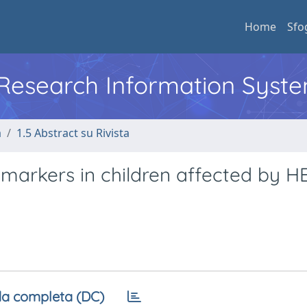
Home
Sfo
l Research Information Syst
a
1.5 Abstract su Rivista
 markers in children affected by H
a completa (DC)