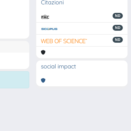
Citazioni
ND
ND
ND
social impact