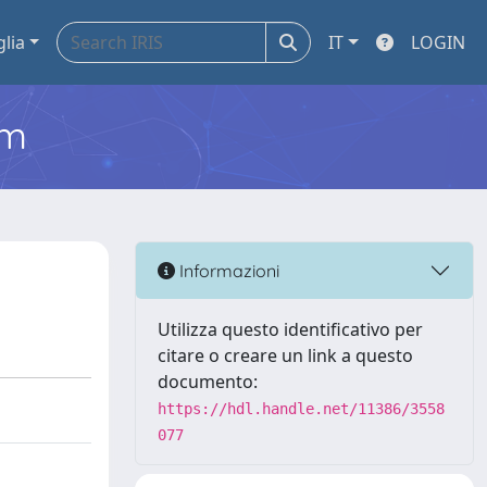
glia
IT
LOGIN
em
Informazioni
Utilizza questo identificativo per
citare o creare un link a questo
documento:
https://hdl.handle.net/11386/3558
077