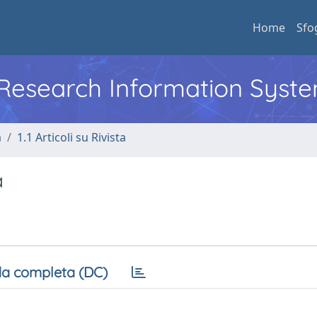
Home
Sfo
l Research Information Syst
a
1.1 Articoli su Rivista
à
a completa (DC)