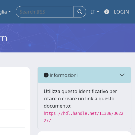
glia
IT
LOGIN
em
Informazioni
Utilizza questo identificativo per
citare o creare un link a questo
documento:
https://hdl.handle.net/11386/3622
277