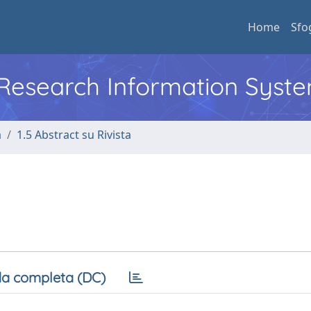
Home
Sfo
l Research Information Syst
a
1.5 Abstract su Rivista
a completa (DC)