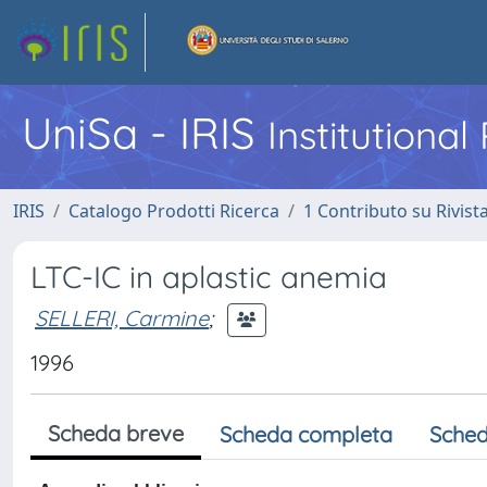
UniSa - IRIS
Institutiona
IRIS
Catalogo Prodotti Ricerca
1 Contributo su Rivist
LTC-IC in aplastic anemia
SELLERI, Carmine
;
1996
Scheda breve
Scheda completa
Sched