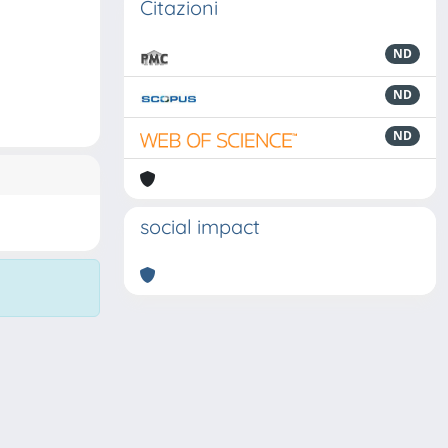
Citazioni
ND
ND
ND
social impact