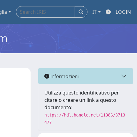
glia
IT
LOGIN
em
Informazioni
Utilizza questo identificativo per
citare o creare un link a questo
documento:
https://hdl.handle.net/11386/3713
477