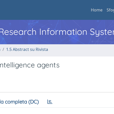
Home
Sfo
l Research Information Syst
a
1.5 Abstract su Rivista
ntelligence agents
a completa (DC)