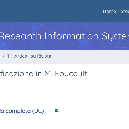
Home
Sfo
l Research Information Syst
a
1.1 Articoli su Rivista
icazione in M. Foucault
a completa (DC)