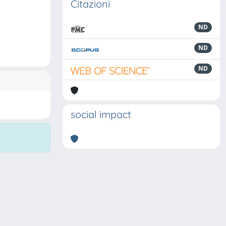
Citazioni
ND
ND
ND
social impact