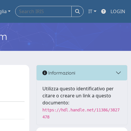
glia
IT
LOGIN
em
Informazioni
Utilizza questo identificativo per
citare o creare un link a questo
documento:
https://hdl.handle.net/11386/3827
478