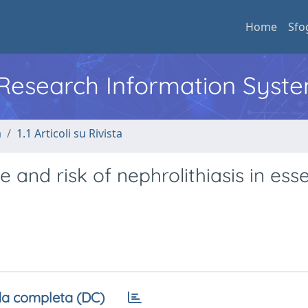
Home
Sfo
l Research Information Syst
a
1.1 Articoli su Rivista
and risk of nephrolithiasis in esse
a completa (DC)