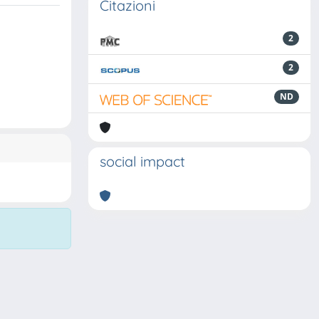
Citazioni
2
2
ND
social impact