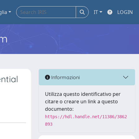
glia
IT
LOGIN
em
ntial
Informazioni
Utilizza questo identificativo per
citare o creare un link a questo
documento:
https://hdl.handle.net/11386/3862
893