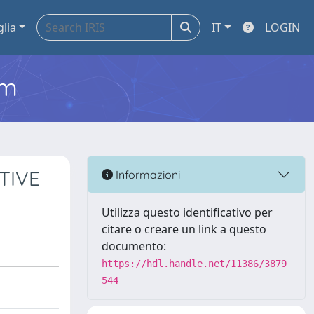
glia
IT
LOGIN
em
TIVE
Informazioni
Utilizza questo identificativo per
citare o creare un link a questo
documento:
https://hdl.handle.net/11386/3879
544