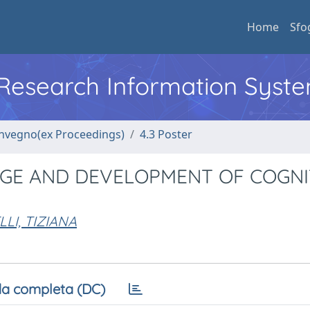
Home
Sfo
l Research Information Syst
convegno(ex Proceedings)
4.3 Poster
AGE AND DEVELOPMENT OF COGNI
LLI, TIZIANA
a completa (DC)