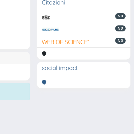
Citazioni
ND
ND
ND
social impact