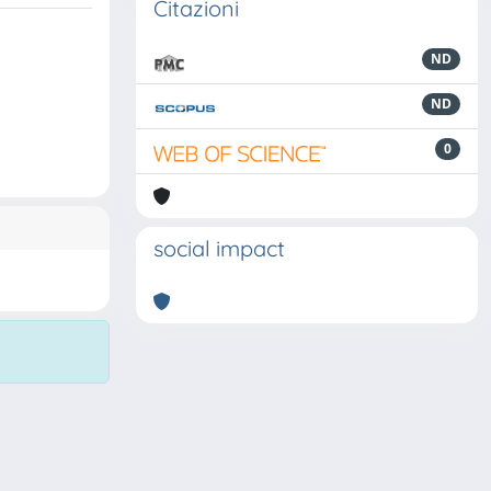
Citazioni
ND
ND
0
social impact