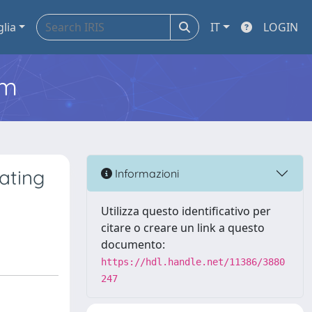
glia
IT
LOGIN
em
ating
Informazioni
Utilizza questo identificativo per
citare o creare un link a questo
documento:
https://hdl.handle.net/11386/3880
247