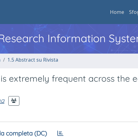
Home
Sfo
l Research Information Syst
a
1.5 Abstract su Rivista
s extremely frequent across the e
na
a completa (DC)