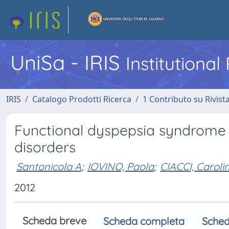
UniSa - IRIS
Institutiona
IRIS
Catalogo Prodotti Ricerca
1 Contributo su Rivist
Functional dyspepsia syndrome i
disorders
Santonicola A
;
IOVINO, Paola
;
CIACCI, Caroli
2012
Scheda breve
Scheda completa
Sched