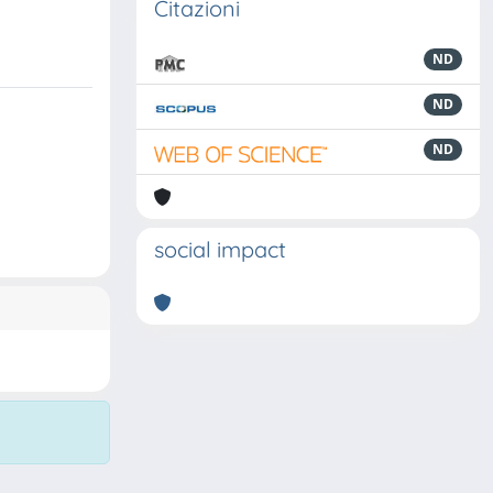
Citazioni
ND
ND
ND
social impact