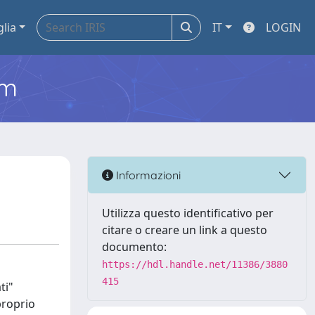
glia
IT
LOGIN
em
Informazioni
Utilizza questo identificativo per
citare o creare un link a questo
documento:
https://hdl.handle.net/11386/3880
415
ti"
proprio