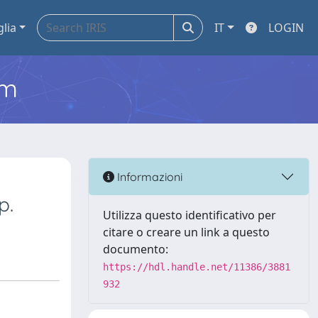
glia
IT
LOGIN
em
Informazioni
p.
Utilizza questo identificativo per
citare o creare un link a questo
documento:
https://hdl.handle.net/11386/3881
932