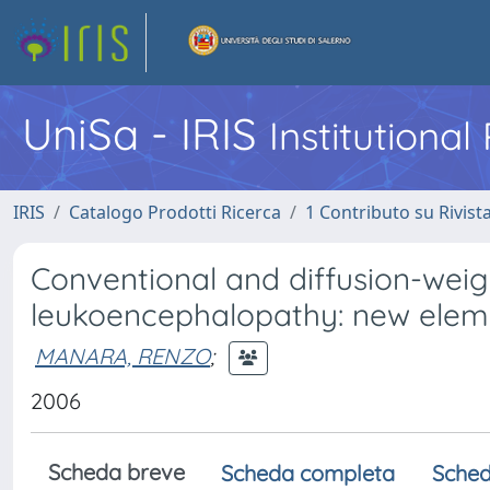
UniSa - IRIS
Institutiona
IRIS
Catalogo Prodotti Ricerca
1 Contributo su Rivist
Conventional and diffusion-weig
leukoencephalopathy: new elemen
MANARA, RENZO
;
2006
Scheda breve
Scheda completa
Sched