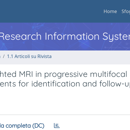
Home
Sfo
l Research Information Syst
a
1.1 Articoli su Rivista
hted MRI in progressive multifocal
ts for identification and follow-u
a completa (DC)