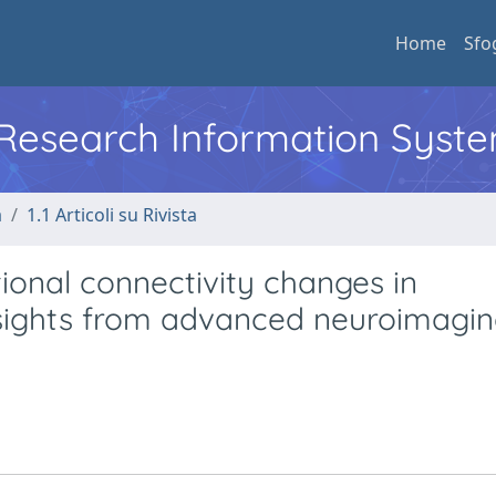
Home
Sfo
l Research Information Syst
a
1.1 Articoli su Rivista
ional connectivity changes in
insights from advanced neuroimagi