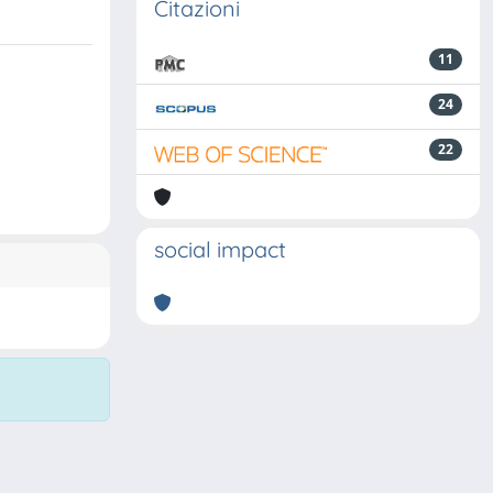
Citazioni
11
24
22
social impact