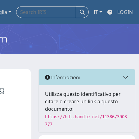
glia
IT
LOGIN
em
Informazioni
ng
Utilizza questo identificativo per
citare o creare un link a questo
documento:
https://hdl.handle.net/11386/3903
777