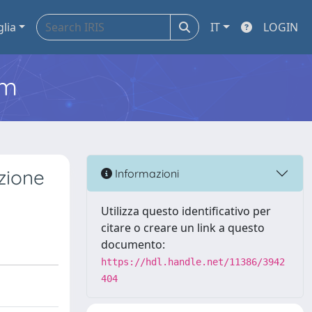
glia
IT
LOGIN
em
zione
Informazioni
Utilizza questo identificativo per
citare o creare un link a questo
documento:
https://hdl.handle.net/11386/3942
404