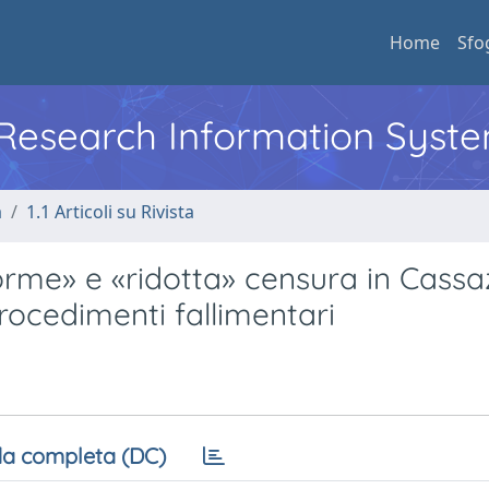
Home
Sfo
l Research Information Syst
a
1.1 Articoli su Rivista
forme» e «ridotta» censura in Cassa
procedimenti fallimentari
a completa (DC)