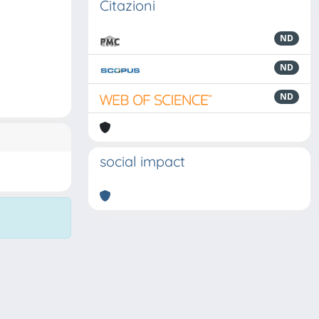
Citazioni
ND
ND
ND
social impact