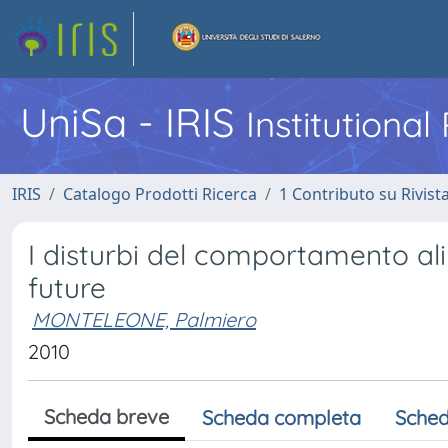
UniSa - IRIS
Institutiona
IRIS
Catalogo Prodotti Ricerca
1 Contributo su Rivist
I disturbi del comportamento ali
future
MONTELEONE, Palmiero
2010
Scheda breve
Scheda completa
Sched