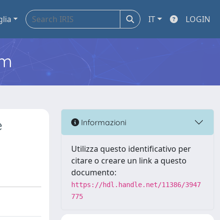
glia
IT
LOGIN
em
e
Informazioni
Utilizza questo identificativo per
citare o creare un link a questo
documento:
https://hdl.handle.net/11386/3947
775