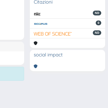
Citazioni
ND
0
ND
social impact