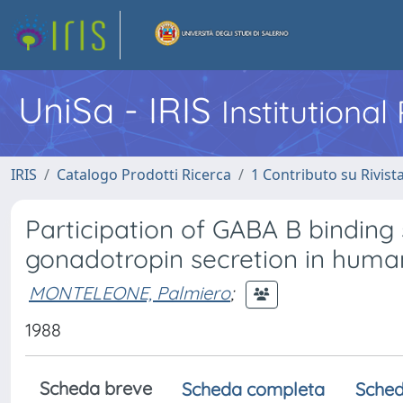
UniSa - IRIS
Institutiona
IRIS
Catalogo Prodotti Ricerca
1 Contributo su Rivist
Participation of GABA B binding s
gonadotropin secretion in huma
MONTELEONE, Palmiero
;
1988
Scheda breve
Scheda completa
Sched