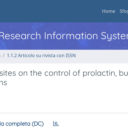
Home
Sfo
l Research Information Syst
a
1.1.2 Articolo su rivista con ISSN
ites on the control of prolactin, bu
ns
a completa (DC)