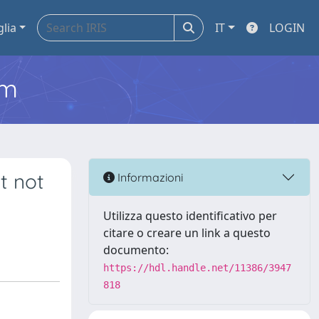
glia
IT
LOGIN
em
t not
Informazioni
Utilizza questo identificativo per
citare o creare un link a questo
documento:
https://hdl.handle.net/11386/3947
818